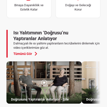
Binaya Dayanıklılık ve
Doğayı ve Geleceği
Estetik Katar
Korur
Isı Yalıtımının ‘Doğrusu’nu
Yaptıranlar Anlatıyor
Dalmaçyalı ile ısı yalıtımı yaptıranların tecrübelerini dinlemek için
video içeriklerimize göz at.
Tümünü Gör
Doğrusunu Yaptıranlar Anlatıyor - Şile
Doğrusunu Yap