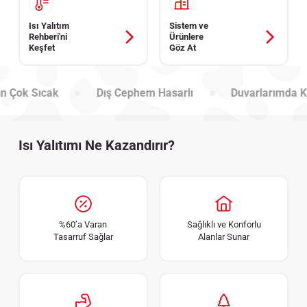
Isı Yalıtım
Sistem ve
Rehberi'ni
Ürünlere
Keşfet
Göz At
k Sıcak
Dış Cephem Hasarlı
Duvarlarımda Küf V
Isı Yalıtımı Ne Kazandırır?
%60’a Varan
Sağlıklı ve Konforlu
Tasarruf Sağlar
Alanlar Sunar