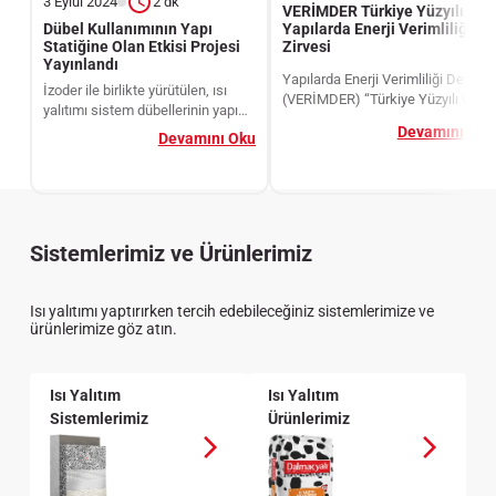
3 Eylül 2024
2 dk
VERİMDER Türkiye Yüzyılı ve
Yapılarda Enerji Verimliliği
Dübel Kullanımının Yapı
Zirvesi
Statiğine Olan Etkisi Projesi
Yayınlandı
Yapılarda Enerji Verimliliği Derneği
İzoder ile birlikte yürütülen, ısı
(VERİMDER) “Türkiye Yüzyılı ve
yalıtımı sistem dübellerinin yapı
Yapılarda Enerji Verimliliği Zirvesi”
statiğine etkilerinin araştırıldığı
Devamını Oku
Devamını Oku
Dalmaçyalı İleri Isı Yalıtım
proje çalışması, İTÜ İnşaat
Sistemleri sponsorluğunda
Mühendisliği Fakültesi’nden, Prof.
Ankara’da kanaat önderleri, yerel
Dr. Ercan Yüksel hocamız ile
yönetimler ve tüketicilerin
birlikte dizayn edilmiş, kendisinin
katılımıyla gerçekleşti.
danışmanlığında ve
Sistemlerimiz ve Ürünlerimiz
laboratuvarında yapılan deneysel
çalışmalar, ekte yer alan proje
raporu ile birlikte tamamlanmıştır.
Isı yalıtımı yaptırırken tercih edebileceğiniz sistemlerimize ve
ürünlerimize göz atın.
Isı Yalıtım
Isı Yalıtım
Sistemlerimiz
Ürünlerimiz