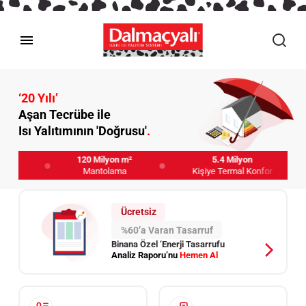
‘20 Yılı’
Aşan Tecrübe ile
Isı Yalıtımının 'Doğrusu'
.
lyon
120 Milyon m²
5.4 Milyon
ta
Mantolama
Kişiye Termal Konfor
Ücretsiz
%60’a Varan Tasarruf
Binana Özel ‘Enerji Tasarrufu
Analiz Raporu’nu
Hemen Al