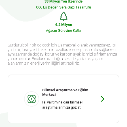
33 Milyon Ton Üzerinde
CO₂ Eş Değeri Sera Gazı Tasarrufu
6.2 Milyon
Ağacın Görevine Katkı
Sürdürülebilir bir gelecek için Dalmaçyalı olarak yanınızdayız. Isı
yalıtımı, fosil yakıt tüketimini azaltarak enerji tasarrufu sağlarken
aynı zamanda doğayı korur ve karbon ayak izimizi sıfırlamamıza
yardımcı olur. Binalarımızı doğru şekilde yalıtarak yaşam
alanlarımızın enerji verimliliğini artırabiliriz.
Bilimsel Araştırma ve Eğitim
Merkezi
Isı yalıtımına dair bilimsel
araştırmalarımıza göz at.